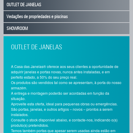
OUTLET DE JANELAS
Vedações de propriedades e piscinas
SHOWROOM
OUTLET DE JANELAS
A Casa das Janelas® oferece aos seus clientes a oportunidade de
adquirir janelas e portas novas, nunca antes instaladas, e em
perfeito estado, a 50% do seu preço real.
Os produtos são vendidos tal como se apresentam, à porta do nosso
armazém.
A entrega e montagem poderão ser acordadas em função da
situação.
Aproveite esta oferta, ideal para pequenas obras ou emergências.
São portas, janelas, e outros artigos – novos – prontos a serem
instalados.
Consulte o stock disponível abaixo, e contacte-nos, indicando o(s)
produto(s) pretendidos.
Temos também portas que apesar serem usadas ainda estão em