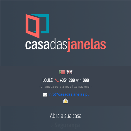
LOULÉ
:
+351 289 411 099
(Chamada para a rede fixa nacional)
info@casadasjanelas.pt
Abra a sua casa
à
Poupança Energética