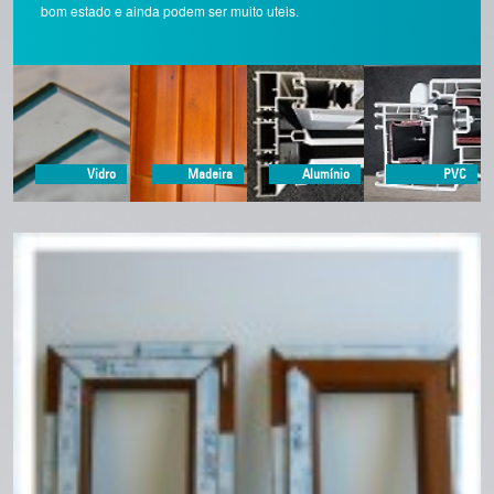
bom estado e ainda podem ser muito uteis.
Vidro
Madeira
Alumínio
PVC